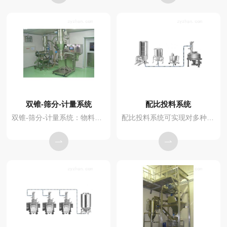
双锥-筛分-计量系统
配比投料系统
双锥-筛分-计量系统：物料经过双锥混合器混合后，通过真空输送机1输送至1#料仓，经过卧式旋风筛的筛分作用，筛分出符合用户要求的物料，储存在2#料仓中，再通过真空输送设备2进入3#料仓，后通过计量包装系统装袋。该系统符合新版GMP认证要求，无尘处理，PLC自动控制。
配比投料系统可实现对多种物料进行计量配比输送。整个计量配比过程可通过计算机控制中心控制。可以纵观整个生产过程，对作业流程进行有效控制，有效杜绝了人为操作可能引起的误差。