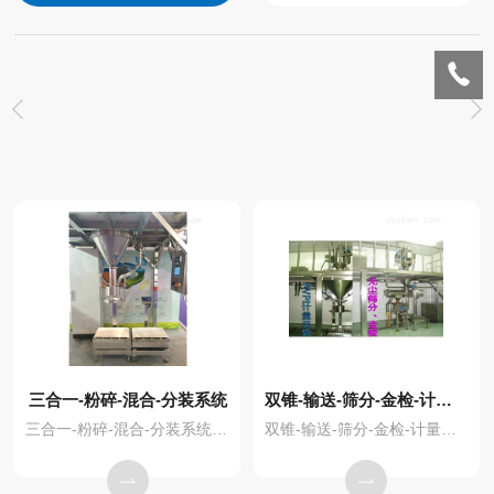
三合一-粉碎-混合-分装系统
双锥-输送-筛分-金检-计量系统
三合一-粉碎-混合-分装系统：物料在三合一内经过滤、干燥后，由真空上料机输送到中间罐体，再经罐体下方的锤式粉碎机（用户可选项）粉碎—输送-—混合储罐。经多次检验合格后，再由螺杆计量输送进行计量分包。
双锥-输送-筛分-金检-计量系统是在全密封情况下，对散装物料进行物料干燥、粗细筛分和称重包装。该系统具有对散装物料边干燥、边筛分、边包装，自动化程度比较高等特点，适用于现代化大生产。