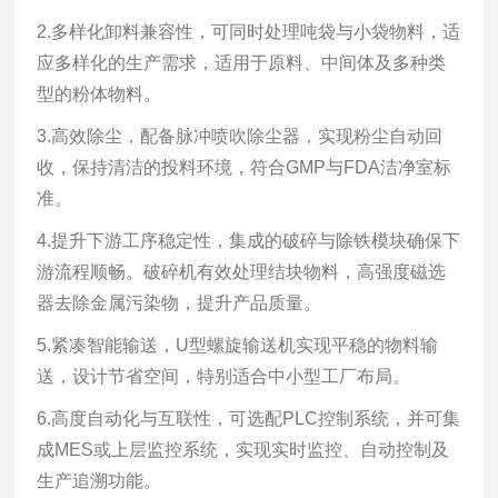
2.多样化卸料兼容性，
可同时处理吨袋与小袋物料，适
应多样化的生产需求，适用于原料、中间体及多种类
型的粉体物料。
3.高效除尘，
配备脉冲喷吹除尘器，实现粉尘自动回
收，保持清洁的投料环境，符合
GMP
与
FDA
洁净室标
准。
4.提升下游工序稳定性，
集成的破碎与除铁模块确保下
游流程顺畅。破碎机有效处理结块物料，高强度磁选
器去除金属污染物，提升产品质量。
5.紧凑智能输送，
U
型螺旋输送机实现平稳的物料输
送，设计节省空间，特别适合中小型工厂布局。
6.高度自动化与互联性，
可选配
PLC
控制系统，并可集
成
MES
或上层监控系统，实现实时监控、自动控制及
生产追溯功能。