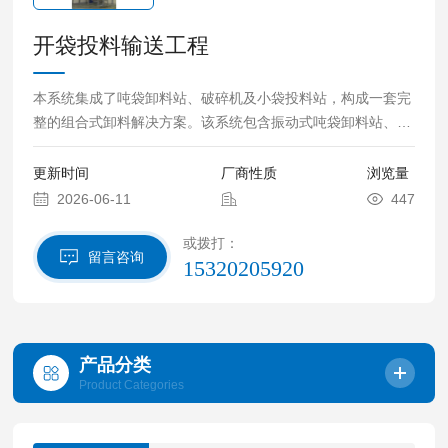
开袋投料输送工程
本系统集成了吨袋卸料站、破碎机及小袋投料站，构成一套完
整的组合式卸料解决方案。该系统包含振动式吨袋卸料站、破
碎机、小袋投料站、除尘系统、气动旋转阀和U型螺旋输送
机。操作时，吨袋物料通过电动葫芦起吊，经由振动卸料站完
更新时间
厂商性质
浏览量
成卸料。卸出的物料通过破碎机处理后进入小袋投料站，随后
2026-06-11
447
由除尘系统进行过滤与收集。 在物料通过旋转阀和U型螺旋输
送机转移至下一工序前，任何金属杂质均会通过磁选器予以去
或拨打：
留言咨询
15320205920
除。
产品分类
Product Categories