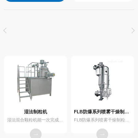
湿法制粒机
FLB防爆系列喷雾干燥制粒机
湿法混合颗粒机能一次完成混合、加湿、制粒工序，生产效率高，混合制粒一般在8-15分钟内即可完成。制粒效果好，颗粒粒度大小均匀，经干燥后流动性好。
FLB防爆系列喷雾干燥制粒机：防爆型主体结构与普通型基本相同。快关阀安装位置尽量靠近主机；视客户现场条件，可选择侧向泄爆或顶部泄爆方式。