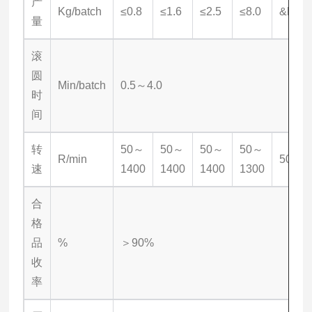
产
Kg/batch
≤0.8
≤1.6
≤2.5
≤8.0
&le;20
量
滚
圆
Min/batch
0.5～4.0
时
间
转
50～
50～
50～
50～
R/min
50~60
速
1400
1400
1400
1300
合
格
品
%
＞90%
收
率