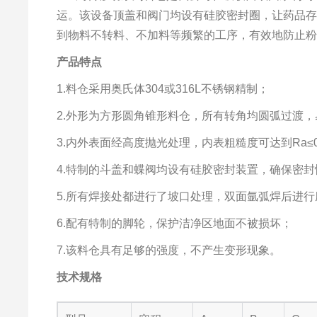
运。该设备顶盖和阀门均设有硅胶密封圈，让药品
到物料不转料、不加料等频繁的工序，有效地防止粉
产品
特点
1.料仓采用奥氏体304或316L不锈钢精制；
2.外形为方形圆角锥形料仓，所有转角均圆弧过渡
3.内外表面经高度抛光处理，内表粗糙度可达到Ra≤0
4.特制的斗盖和蝶阀均设有硅胶密封装置，确保密封
5.所有焊接处都进行了坡口处理，双面氩弧焊后进行磨平
6.配有特制的脚轮，保护洁净区地面不被损坏；
7.该料仓具有足够的强度，不产生变形现象。
技术规格