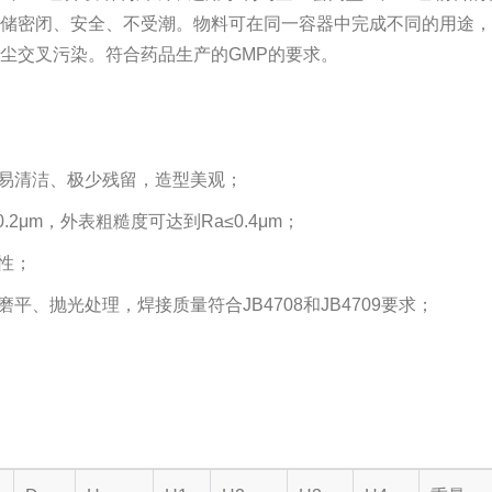
存储密闭、安全、不受潮。物料可在同一容器中完成不同的用途
尘交叉污染。符合药品生产的GMP的要求。
，易清洁、极少残留，造型美观；
.2μm，外表粗糙度可达到Ra
≤
0.4μm；
性；
、抛光处理，焊接质量符合JB4708和JB4709要求；