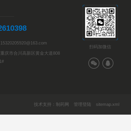
2610398
5320205920@163.com
扫码加微信
重庆市合川高新区黄金大道808
1#
技术支持：
制药网
管理登陆
sitemap.xml