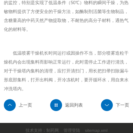
的监控，特别是实现了低温条件（50℃）物料的瞬间干燥，为热
敏物料提供了方便安全的干燥方法，如酶制剂活菌等生物制品，
含糖量高的中药天然产物提取物，不耐热的高分子材料，遇热气
化的材料等。
低温喷雾干燥机长时间运行或因操作不当，部分喷雾造粒干
燥机内会出现集料而影响正常运行，此时需停止工作进行清洗，
对于干燥塔内集料的清理，应打开清扫门，用长把扫帚扫除漏斗
形底部集料，打开出料阀，开冷冻机时，要开循环水，用自来水
冲洗塔内。
返回列表
技术支持：
制药网
管理登陆
sitemap.xml